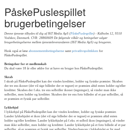
PåskePuslespillet
brugerbetingelser
Denne tjeneste tilbydes til dig af HiT Media ApS (
PåskePuslespillet
) - Kidholm 12, 9310
Vodskov, Danmark. CVR: 28860609 De følgende vilkår og betingelser udgør
brugerbetingelserne mellem tjenesteleverandøren (HiT Media ApS) og brugeren.
Husk også at læse
abonnementsbetingelserne
samt
privatlivspolitikken
for
PåskePuslespillet.
Betingelser for et medlemskab
Du skal være 18 år eller ældre for at have en bruger hos PåskePuslespillet.
Skrab
I skrab på PåskePuslespillet kan der vindes kreditter, lodder og fysiske præmier. Skrabes
der tre ens ikoner (det vil sige billeder der er tegnet) er præmien altid enten lodder og/eller
kreditter. Skrabes der f.eks. tre ens solbriller ikoner (tegninger), så vinder man ikke
solbriller, men lodder og kreditter. Skrabes der tre ens foto billeder af et par solbriller, så
er præmien et fysisk par solbriller.
Lykkehjul
I lykkehjul på PåskePuslespillet kan der vindes kreditter, lodder og fysiske præmier.
Lander lykkehjulet et ikon (det vil sige billeder der er tegnet) er præmien altid enten
lodder og/eller kreditter. Lander lykkehjulet på f.eks. et solbril ikon (tegninger), så vinder
man ikke solbriller, men lodder og kreditter. Lander lykkehjulet på et foto billede af et par
solbriller, så er præmien et fysisk par solbriller. Vinderchancen i lykkehjulet er lig med