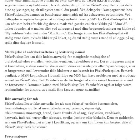
konto- eller administrative e-mails og SMS, selv hvis du vælger ikke at modtage
salgsfremmende nyhedsbreve. Hvis du sletter din profil fra PåskePuslespillet, vil vi slette
dine oplysninger, og alt tilknyttet data til din profil. Ved deltagelse i kampagner etc. hos
PåskePuslespillet dannes en basisbruger automatisk ud fra deltagerens oplysninger. Ved
deltagelse accepterer brugeren at modtage nyhedsbreve og SMS fra PåskePuslespillet. Du
kan når som helst afmelde dig disse e-mails ved ganske enkelt at klikke på ”Afmeld”-
linket i bunden af e-mailen eller ved at logge på med dine brugeroplysninger og klikke på
”Nyhedsbrev”-afsnittet under ‘Min Konto'. Din brugerkonto hos PåskePuslespillet vil
stadig være aktiv, hvis du klikker på linket, og du vil stadig være i stand til at logge på og
spille dine daglige lottospil.
Modtagelse af ordrebekræftelses og kvittering e-mail
PåskePuslespillet kan ikke holdes ansvarlig for manglende modtagelse af
ordrebekræftelses e-mailen, velkomst e-mailen, nyhedsbrevet etc. Det er brugerens ansvar
at kontrollere, at disse e-mails ikke er endt i deres uønskede post eller ”spam”-mappe, eller
at brugerens e-mail leverandør ikke blokerer e-mails sendt fra PåskePuslespillet. Bemærk
venligst, at MSN-konti såsom Hotmail, Live og MSN kan have problemer med at modtage
e-mail fra PåskePuslespillet. Vi anbefaler derfor brugen af andre e-mail leverandører end
de førnævnte til kommunikation med PåskePuslespillet. Vi anbefaler også at følge vores
retningslinjer for at sikre, at e-mails ikke fanges i noget spamfilter.
Ikke ansvarlig for tab
PåskePuslespillet er ikke ansvarlig for tab som følge af juridiske bestemmelser,
foranstaltninger truffet af myndighederne og lignende, strømsvigt,
telekommunikationssvigt, brand, skade fremkaldt af røg, eksplosion, vandskade,
hærværk, indbrud, terror eller sabotage, strejke, lockout eller blokade. Dette er gældende,
selv om PåskePuslespillet er part i konflikten, og selv om konflikten kun berører dele af
PåskePuslespillet's funktioner.
Force majeure