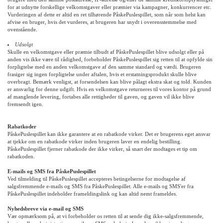
for at udnytte forskellige velkomstgaver eller præmier via kampagner, konkurrencer etc.
Vurderingen af dette er altid en ret tilhørende PåskePuslespillet, som når som helst kan
afvise en bruger, hvis det vurderes, at brugeren har snydt i overensstemmelse med
ovenstående.
Udsolgt
Skulle en velkomstgave eller præmie tilbudt af PåskePuslespillet blive udsolgt eller på
anden vis ikke være til rådighed, forbeholder PåskePuslespillet sig retten til at opfylde sin
forpligtelse med en anden velkomstgave af den samme standard og værdi. Brugeren
frasiger sig ingen forpligtelse under aftalen, hvis et erstatningsprodukt skulle blive
overbragt. Bemærk venligst, at forsendelsen kan blive pålagt ekstra skat og told. Kunden
er ansvarlig for denne udgift. Hvis en velkomstgave returneres til vores kontor på grund
af manglende levering, fortabes alle rettigheder til gaven, og gaven vil ikke blive
fremsendt igen.
Rabatkoder
PåskePuslespillet kan ikke garantere at en rabatkode virker. Det er brugerens eget ansvar
at tjekke om en rabatkode virker inden brugeren laver en endelig bestilling.
PåskePuslespillet fjerner rabatkode der ikke virker, så snart der modtages et tip om
rabatkoden.
E-mails og SMS fra PåskePuslespillet
Ved tilmelding til PåskePuslespillet accepteres betingelserne for modtagelse af
salgsfremmende e-mails og SMS fra PåskePuslespillet. Alle e-mails og SMS'er fra
PåskePuslespillet indeholder frameldingslink og kan altid nemt frameldes.
Nyhedsbreve via e-mail og SMS
Vær opmærksom på, at vi forbeholder os retten til at sende dig ikke-salgsfremmende,