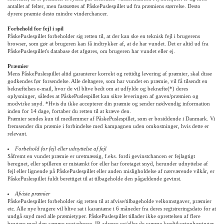
antallet af felter, men fastsættes af PåskePuslespillet ud fra præmiens størrelse. Desto
dyrere præmie desto mindre vinderchancer.
Forbehold for fejl i spil
PåskePuslespillet forbeholder sig retten til, at der kan ske en teknisk fejl i brugerens
browser, som gør at brugeren kan få indtrykker af, at de har vundet. Det er altid ud fra
PåskePuslespillet's database det afgøres, om brugeren har vundet eller ej.
Præmier
Mens PåskePuslespillet altid garanterer korrekt og rettidig levering af præmier, skal disse
godkendes før forsendelse. Alle deltagere, som har vundet en præmie, vil få tilsendt en
bekræftelses e-mail, hvor de vil blive bedt om at udfylde og bekræfte(*) deres
oplysninger, således at PåskePuslespillet kan sikre leveringen af gaven/præmien og
modvirke snyd. *Hvis du ikke accepterer din præmie og sender nødvendig information
inden for 14 dage, fortaber du retten til at kræve den.
Præmier sendes kun til medlemmer af PåskePuslespillet, som er bosiddende i Danmark. Vi
fremsender din præmie i forbindelse med kampagnen uden omkostninger, hvis dette er
relevant.
Forbehold for fejl eller udnyttelse af fejl
Såfremt en vundet præmie er uretmæssig, f.eks. fordi gevinstchancen er fejlagtigt
beregnet, eller spilleren er mistænkt for eller har foretaget snyd, herunder udnyttelse af
fejl eller lignende på PåskePuslespillet eller anden misligholdelse af nærværende vilkår, er
PåskePuslespillet fuldt berettiget til at tilbageholde den pågældende gevinst.
Afviste præmier
PåskePuslespillet forbeholder sig retten til at afvise/tilbageholde velkomstgaver, præmier
etc. Alle nye brugere vil blive sat i karantæne i 6 måneder fra deres registreringsdato for at
undgå snyd med alle præmietyper. PåskePuslespillet tillader ikke oprettelsen af flere
brugere med den samme postadresse, IP-adresse og/eller de samme kreditkortoplysninger