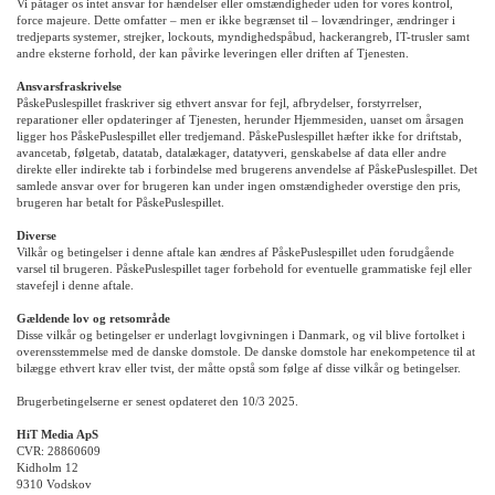
Vi påtager os intet ansvar for hændelser eller omstændigheder uden for vores kontrol,
force majeure. Dette omfatter – men er ikke begrænset til – lovændringer, ændringer i
tredjeparts systemer, strejker, lockouts, myndighedspåbud, hackerangreb, IT-trusler samt
andre eksterne forhold, der kan påvirke leveringen eller driften af Tjenesten.
Ansvarsfraskrivelse
PåskePuslespillet fraskriver sig ethvert ansvar for fejl, afbrydelser, forstyrrelser,
reparationer eller opdateringer af Tjenesten, herunder Hjemmesiden, uanset om årsagen
ligger hos PåskePuslespillet eller tredjemand. PåskePuslespillet hæfter ikke for driftstab,
avancetab, følgetab, datatab, datalækager, datatyveri, genskabelse af data eller andre
direkte eller indirekte tab i forbindelse med brugerens anvendelse af PåskePuslespillet. Det
samlede ansvar over for brugeren kan under ingen omstændigheder overstige den pris,
brugeren har betalt for PåskePuslespillet.
Diverse
Vilkår og betingelser i denne aftale kan ændres af PåskePuslespillet uden forudgående
varsel til brugeren. PåskePuslespillet tager forbehold for eventuelle grammatiske fejl eller
stavefejl i denne aftale.
Gældende lov og retsområde
Disse vilkår og betingelser er underlagt lovgivningen i Danmark, og vil blive fortolket i
overensstemmelse med de danske domstole. De danske domstole har enekompetence til at
bilægge ethvert krav eller tvist, der måtte opstå som følge af disse vilkår og betingelser.
Brugerbetingelserne er senest opdateret den 10/3 2025.
HiT Media ApS
CVR: 28860609
Kidholm 12
9310 Vodskov